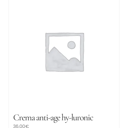
Crema anti-age hy-luronic
36.00
€