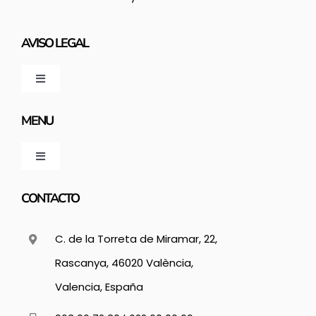
AVISO LEGAL
Toggle
Navigation
Política de privacidad
MENU
Condiciones de uso
Toggle
Navigation
Inicio
CONTACTO
Ley de cookies
C. de la Torreta de Miramar, 22,
Nosotros
Mapa del sitio
Rascanya, 46020 València,
Servicios
Valencia, España