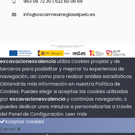
963 06 72 30 | 622 60 06 69
Precios
info@oscarmearreglaselpelo.es
Galería
Testimonios
excavacionesvalencia
utiliza cookies propias y de
Tienda
terceros para posibilitar y mejorar tu experiencia de
navegación, así como para realizar análisis estadísticos.
Obtendrás más información en nuestra Política de
Blog
Cookies. Puedes elegir si aceptas las cookies utilizadas
por
excavacionesvalencia
y continúas navegando, o
puedes dedicar unos minutos a personalizarlas a través
WooCommerce My Account
del
Panel de Configuración.
Leer más
Aceptar cookies
WooCommerce Cart
Cerrar