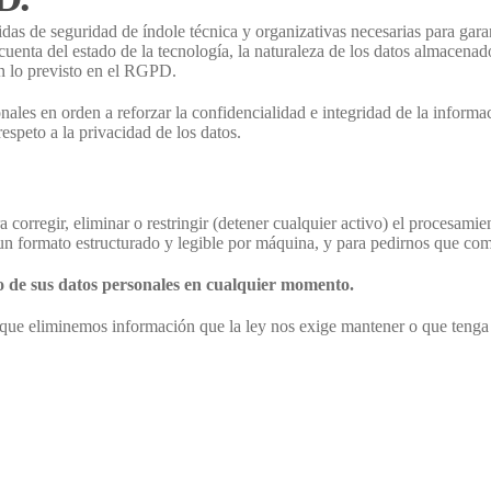
as de seguridad de índole técnica y organizativas necesarias para garant
cuenta del estado de la tecnología, la naturaleza de los datos almacena
n lo previsto en el RGPD.
ales en orden a reforzar la confidencialidad e integridad de la infor
espeto a la privacidad de los datos.
 corregir, eliminar o restringir (detener cualquier activo) el procesamie
un formato estructurado y legible por máquina, y para pedirnos que com
o de sus datos personales en cualquier momento.
a que eliminemos información que la ley nos exige mantener o que tenga i