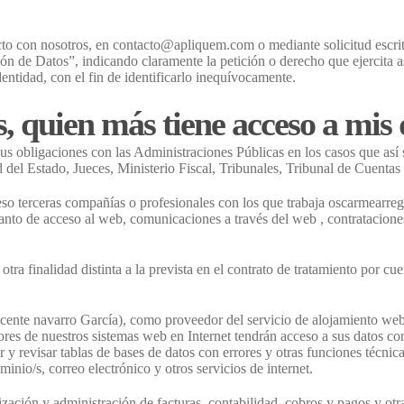
cto con nosotros, en contacto@apliquem.com o mediante solicitud escrita
ón de Datos”, indicando claramente la petición o derecho que ejercita a
ntidad, con el fin de identificarlo inequívocamente.
 quien más tiene acceso a mis 
s obligaciones con las Administraciones Públicas en los casos que así 
del Estado, Jueces, Ministerio Fiscal, Tribunales, Tribunal de Cuentas
o terceras compañías o profesionales con los que trabaja oscarmearreg
 tanto de acceso al web, comunicaciones a través del web , contratacion
ra finalidad distinta a la prevista en el contrato de tratamiento por cue
navarro García), como proveedor del servicio de alojamiento web y c
res de nuestros sistemas web en Internet tendrán acceso a sus datos con
ar y revisar tablas de bases de datos con errores y otras funciones técni
nio/s, correo electrónico y otros servicios de internet.
ización y administración de facturas, contabilidad, cobros y pagos y otr