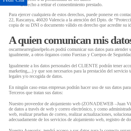
Derecho a retirar el consentimiento prestado.
Para ejercer cualquiera de estos derechos, puede ponerse en conta
22, Rascanya, 46020 Valencia a la atención del Dpto. de “Protecci
copia de su DNI o documento válido en derecho que acredite su ide
A quien comunican mis datos,
oscarmearreglaselpelo.es podrá comunicar sus datos para atender su
igualmente, a otros órganos como Fuerzas y Cuerpos de Seguridad 
Igualmente a los datos personales del CLIENTE podrán tener acces
marketing,,..) y que son necesarios para la prestación del servicio
legales y/o recogida de datos.
En ningún caso estas empresas podrán hacer uso de sus datos para ot
Terceros que tratan sus datos:
Nuestro proveedor de alojamiento web (ZONADEWEB –Juan Vicente 
de datos a través de web y correo electrónico, y como administrado
web, realizar pruebas de correo, realizar actualizaciones, solucion
adecuadamente de los servicios de alojamiento web, registro de domi
Nuestra Asesoria: tendrá acceso a sus datos para la correcta organ