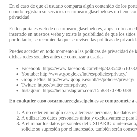
En el caso de que el usuario comparta algún contenido de los porta
cuando registran su servicio. oscarmearreglaselpelo.es no tiene cont
privacidad.
En los portales web de oscarmearreglaselpelo.es, apps u otros medi
insertado en nuestros webs y existe la posibilidad de que los sitio
por lo tanto, se recomienda que se revisen las políticas de privacid
Puedes acceder en todo momento a las políticas de privacidad de la
dichas redes sociales antes de comenzar a usarlas:
Facebook: https://www.facebook.com/help/3235406510732
Youtube: http://www.google.es/intl/es/policies/privacy/
Google Plus: http://www.google.es/intl/es/policies/privacy/
Twitter: https://twitter.com/privacy
Instagram: https://help.instagram.com/155833707900388
En cualquier caso oscarmearreglaselpelo.es se compromete a ap
A no ceder en ningún caso, a terceras personas, los datos rec
A utilizar los datos personales única y exclusivamente para l
A eliminar los datos personales del USUARIO o interesado, q
solicite su supresión por el interesado, también serán conse