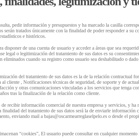
 finalidades, legitimización y 
sulta, pedir información y presupuestos y ha marcado la casilla correspo
os serán tratados únicamente con la finalidad de poder responder a su co
stadísticos e históricos.
para disponer de una cuenta de usuario y acceder a áreas que sea requeri
 legal o legitimización del tratamiento de sus datos es su consentimiento
erán eliminados cuando su registro como usuario sea deshabilitado o da
imización del tratamiento de sus datos es la de la relación contractual fo
ón al cliente , Notificaciones técnicas de seguridad, de soporte y de act
sfacción y otras comunicaciones vinculadas a los servicios que tenga con
años tras la finalización de la relación como cliente.
eo de recibir información comercial de nuestra empresa y servicios, y ha 
la finalidad del tratamiento de sus datos será la de enviarle informaci
mento, enviando mail a bajas@oscarmearreglaselpelo.es o desde el prop
lmacenan “cookies”, El usuario puede consultar en cualquier momento l