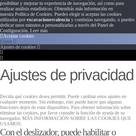
posibilitar y mejorar tu experiencia de navegación, así como para
Tienda
realizar análisis estadísticos. Obtendrás más información en
nuestra Política de Cookies. Puedes elegir si aceptas las cookies
utilizadas por
excavacionesvalencia
y continúas navegando, o puedes
Blog
dedicar unos minutos a personalizarlas a través del
Panel de
Configuración.
Leer más
Aceptar cookies
Cerrar
WooCommerce My Account
Ajustes de cookies
Configuración
de
Configuración
Cookie
de
WooCommerce Cart
Box
Cookie
Ajustes de privacidad
Box
Decida qué cookies desea permitir. Puede cambiar estos ajustes en
cualquier momento. Sin embargo, esto puede hacer que algunas
funciones dejen de estar disponibles. Para obtener información sobre
eliminar las cookies, por favor consulte la función de ayuda de su
navegador. MÁS INFORMACIÓN SOBRE LAS COOKIES QUE
USAMOS.
Con el deslizador, puede habilitar o