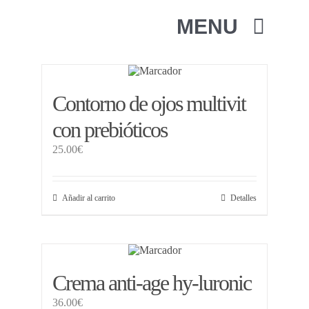
Saltar
al
MENU
contenido
Inicio
Contorno de ojos multivit
Nosotros
con prebióticos
25.00
€
Servicios
Añadir al carrito
Detalles
Precios
Galería
Crema anti-age hy-luronic
Testimonios
36.00
€