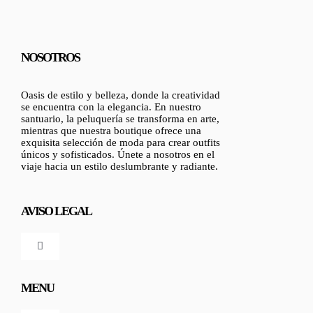
NOSOTROS
Oasis de estilo y belleza, donde la creatividad
se encuentra con la elegancia. En nuestro
santuario, la peluquería se transforma en arte,
mientras que nuestra boutique ofrece una
exquisita selección de moda para crear outfits
únicos y sofisticados. Únete a nosotros en el
viaje hacia un estilo deslumbrante y radiante.
AVISO LEGAL
Toggle
Navigation
Política de privacidad
MENU