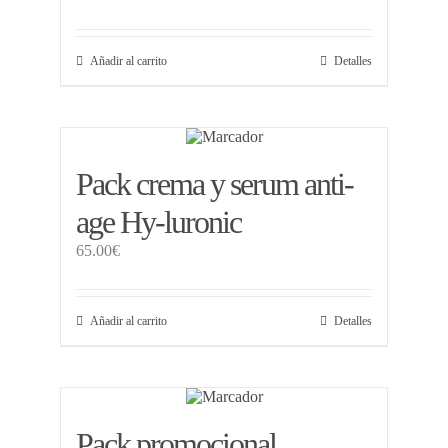
Tienda
Añadir al carrito
Detalles
Blog
Pack crema y serum anti-
WooCommerce My Account
age Hy-luronic
WooCommerce Cart
65.00
€
Añadir al carrito
Detalles
Pack promocional